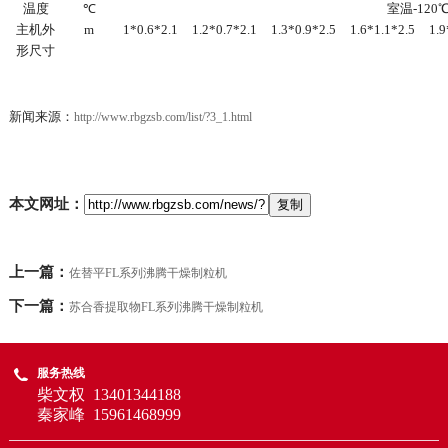
温度
℃
室温-12
主机外
m
1*0.6*2.1
1.2*0.7*2.1
1.3*0.9*2.5
1.6*1.1*2.5
1.9
形尺寸
新闻来源：
http://www.rbgzsb.com/list/?3_1.html
本文网址：
上一篇：
佐替平FL系列沸腾干燥制粒机
下一篇：
苏合香提取物FL系列沸腾干燥制粒机
服务热线
柴文权
13401344188
秦家峰
15961468999