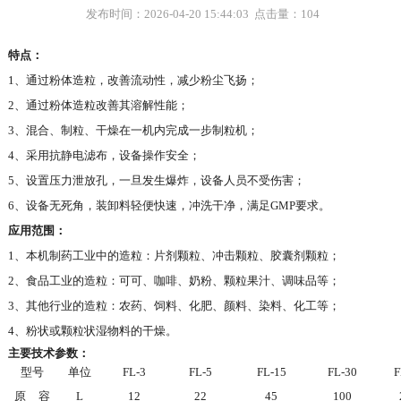
发布时间：2026-04-20 15:44:03
点击量：
104
特点：
1、通过粉体造粒，改善流动性，减少粉尘飞扬；
2、通过粉体造粒改善其溶解性能；
3、混合、制粒、干燥在一机内完成一步制粒机；
4、采用抗静电滤布，设备操作安全；
5、设置压力泄放孔，一旦发生爆炸，设备人员不受伤害；
6、设备无死角，装卸料轻便快速，冲洗干净，满足GMP要求。
应用范围：
1、本机制药工业中的造粒：片剂颗粒、冲击颗粒、胶囊剂颗粒；
2、食品工业的造粒：可可、咖啡、奶粉、颗粒果汁、调味品等；
3、其他行业的造粒：农药、饲料、化肥、颜料、染料、化工等；
4、粉状或颗粒状湿物料的干燥。
主要技术参数：
型号
单位
FL-3
FL-5
FL-15
FL-30
F
原
容
L
12
22
45
100