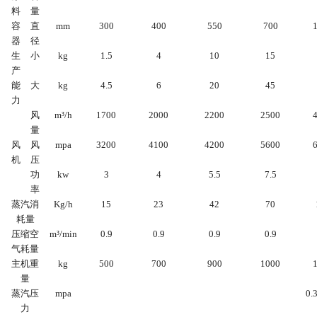
料
量
容
直
mm
300
400
550
700
器
径
生
小
kg
1.5
4
10
15
产
能
大
kg
4.5
6
20
45
力
风
m³/h
1700
2000
2200
2500
量
风
风
mpa
3200
4100
4200
5600
机
压
功
kw
3
4
5.5
7.5
率
蒸汽消
K
g/h
15
23
42
70
耗量
压缩空
m³/min
0.9
0.9
0.9
0.9
气耗量
主机重
kg
500
700
900
1000
量
蒸汽压
mpa
0.
力