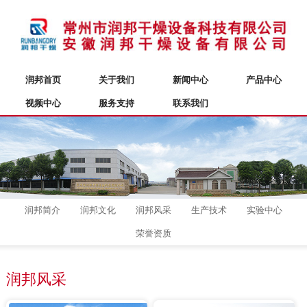
润邦首页
关于我们
新闻中心
产品中心
视频中心
服务支持
联系我们
润邦简介
润邦文化
润邦风采
生产技术
实验中心
荣誉资质
润邦风采